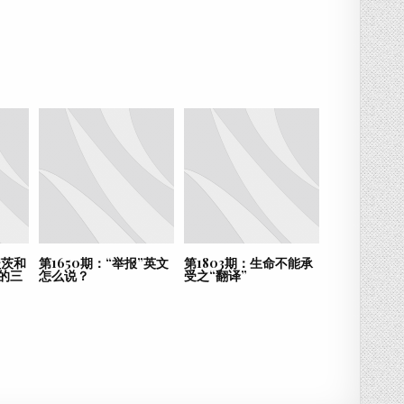
盖茨和
第1650期：“举报”英文
第1803期：生命不能承
爱的三
怎么说？
受之“翻译”
分
享