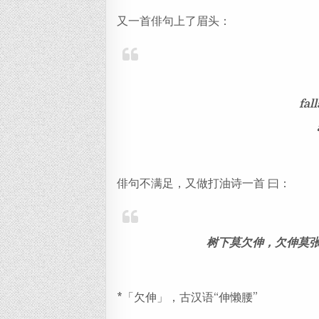
又一首俳句上了眉头：
fal
俳句不满足，又做打油诗一首 曰：
树下莫欠伸，欠伸莫
*「欠伸」，古汉语“伸懒腰”