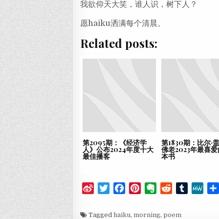
我欲仰天大笑，谁人识，树下人？
愿haiku洒满每个清晨。
Related posts:
第2095期：《经济学
第1830期：比尔·
人》公布2024年度十大
佛老2023年最喜
最佳播客
本书
S
T
F
P
E
R
T
M
i
w
a
i
v
e
u
e
n
i
c
n
e
d
m
W
Tagged
haiku
,
morning
,
poem