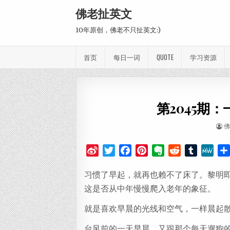
Skip to content
佛老扯英文
10年原创，佛老不只扯英文:)
首页
每日一词
QUOTE
学习资源
第2045期：
AU
佛
S
T
F
P
E
R
T
M
i
w
a
i
v
e
u
e
习惯了早起，就再也赖不了床了。黎明
n
i
c
n
e
d
m
W
a
t
e
t
r
d
b
e
这是否从中年慢慢爬入老年的象征。
W
t
b
e
n
i
l
就是喜欢早晨的光线和空气，一样晨起
e
e
o
r
o
t
r
i
r
o
e
t
台风前的一天早晨，又跟那个每天遛狗