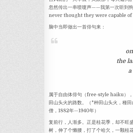
b
k
s
e
忽然传出一串喷嚏声——我第一次听到狗打喷
o
t
never thought they were capable of
脑中当即做出一首俳句来：
on
the la
a
属于自由体俳句（free-style haik
田山头火的路数。（*种田山头火，種田山頭火
僧，1882年—1940年）
复前行，人渐多。正是桂花季，却不旺
树，伸了个懒腰，打了个哈欠，一颗桂