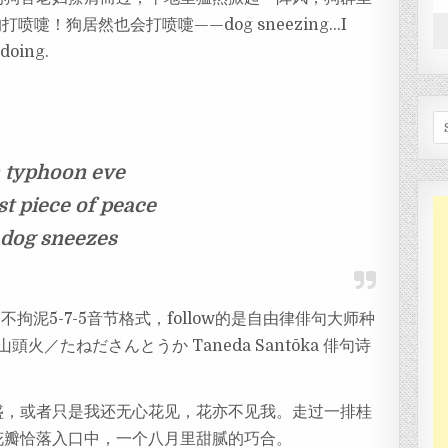
嚏！狗居然也会打喷嚏——dog sneezing…I
 doing.
Se
 typhoon eve
st piece of peace
 dog sneezes
u），不拘泥5-7-5音节格式，follow的是自由律俳句大师种
／たねださんとうか Taneda Santōka 俳句诗
盛，或者只是我还无心花见，花亦不见我。走过一排桂
花瓣恰落入口中，一个八月里甜腻的巧合。