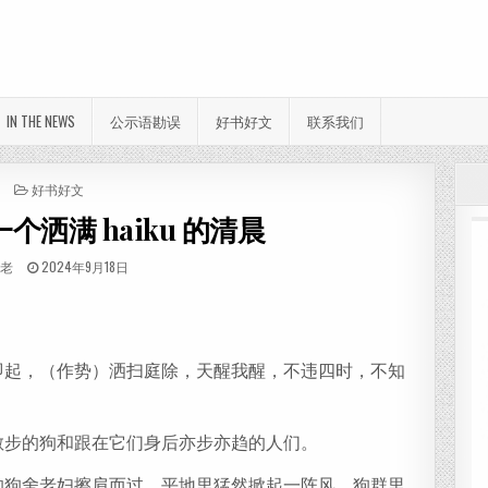
IN THE NEWS
公示语勘误
好书好文
联系我们
POSTED IN
好书好文
一个洒满 haiku 的清晨
THOR:
PUBLISHED DATE:
老
2024年9月18日
分
享
即起，（作势）洒扫庭除，天醒我醒，不违四时，不知
散步的狗和跟在它们身后亦步亦趋的人们。
的狗舍老妇擦肩而过，平地里猛然掀起一阵风，狗群里