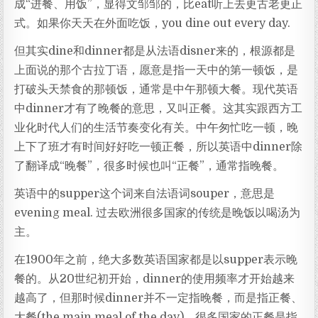
成“进餐、用饭”，显得文邹邹的，比eat听上去更古老更正
式。如果你天天在外面吃饭，you dine out every day.
但其实dine和dinner都是从法语disner来的，根源都是
上面说的那个古拉丁语，愿意是指一天中的第一顿饭，是
打破头天禁食的那顿饭，通常是中午那顿大餐。现代英语
中dinner才有了晚餐的意思，又叫正餐。这其实跟西方工
业化时代人们的生活节奏变化有关。中午匆忙吃一顿，晚
上下了班才有时间好好吃一顿正餐，所以英语中dinner除
了翻译成“晚餐”，很多时候也叫“正餐”，通常指晚餐。
英语中的supper这个词来自法语词souper，意思是
evening meal. 过去欧洲很多国家的传统是晚饭以喝汤为
主。
在1900年之前，绝大多数英语国家都是以supper表示晚
餐的。从20世纪初开始，dinner的使用频率才开始越来
越高了，但那时候dinner并不一定指晚餐，而是指正餐、
大餐(the main meal of the day)，很多国家的正餐是指