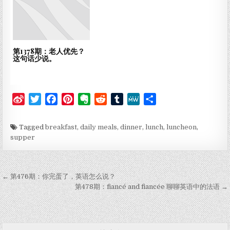
第1378期：老人优先？
这句话少说。
S
T
F
P
E
R
T
M
分
i
w
a
i
v
e
u
e
享
n
i
c
n
e
d
m
W
Tagged
breakfast
,
daily meals
,
dinner
,
lunch
,
luncheon
,
a
t
e
t
r
d
b
e
supper
W
t
b
e
n
i
l
e
e
o
r
o
t
r
文章导航
i
r
o
e
t
← 第476期：你完蛋了，英语怎么说？
b
k
s
e
第478期：fiancé and fiancée 聊聊英语中的法语 →
o
t