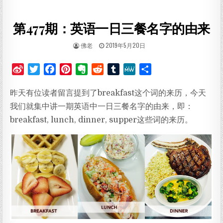
第477期：英语一日三餐名字的由来
AUTHOR:
PUBLISHED DATE:
佛老
2019年5月20日
S
T
F
P
E
R
T
M
分
i
w
a
i
v
e
u
e
享
昨天有位读者留言提到了breakfast这个词的来历，今天
n
i
c
n
e
d
m
W
a
t
e
t
r
d
b
e
我们就集中讲一期英语中一日三餐名字的由来，即：
W
t
b
e
n
i
l
breakfast, lunch, dinner, supper这些词的来历。
e
e
o
r
o
t
r
i
r
o
e
t
b
k
s
e
o
t