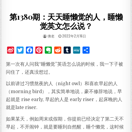
第1380期：天天睡懒觉的人，睡懒
觉英文怎么说？
AUTHOR:
PUBLISHED DATE:
佛老
2022年2月16日
S
T
F
P
E
R
T
M
分
i
w
a
i
v
e
u
e
享
第一次有人问我“睡懒觉”英语怎么说的时候，我一下子被
n
i
c
n
e
d
m
W
a
t
e
t
r
d
b
e
问住了，还真没想过。
W
t
b
e
n
i
l
以前讲过习惯熬夜的人（night owl）和喜欢早起的人
e
e
o
r
o
t
r
（morning bird），其实简单地说，豪不修辞地说，早
i
r
o
e
t
起就是 rise early, 早起的人是 early riser，起床晚的人
b
k
s
e
o
t
就是late riser.
如果某天，例如周末或假期，你提前已经决定了第二天不
早起，不开闹钟，就是要睡到自然醒，睡个懒觉，这时候