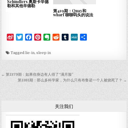
Schindlers 奥斯卡辛德
勒和其他辛德勒
第419期：Quay和
wharf 聊聊码头的说法
S
T
F
P
E
R
T
M
分
i
w
a
i
v
e
u
e
享
n
i
c
n
e
d
m
W
Tagged
lie-in
,
sleep in
a
t
e
t
r
d
b
e
W
t
b
e
n
i
l
e
e
o
r
o
t
r
文章导航
← 第1379期：如果你身边有人得了“满月脸”
i
r
o
e
t
第1381期：那么多科学家，为什么只有布鲁诺一个人被烧死了？ →
b
k
s
e
o
t
关注我们