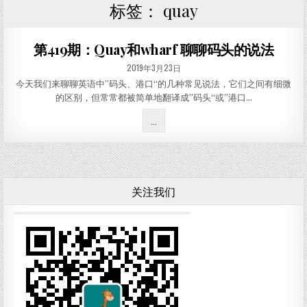
标签：
quay
第419期：Quay和wharf 聊聊码头的说法
PUBLISHED DATE:
2019年3月23日
今天我们来聊聊英语中”码头、港口“的几种常见说法，它们之间有细微
的区别，但常常都被简单地翻译成”码头“或”港口…
第419期：QUAY和WHARF 聊聊码头的说
...
关注我们