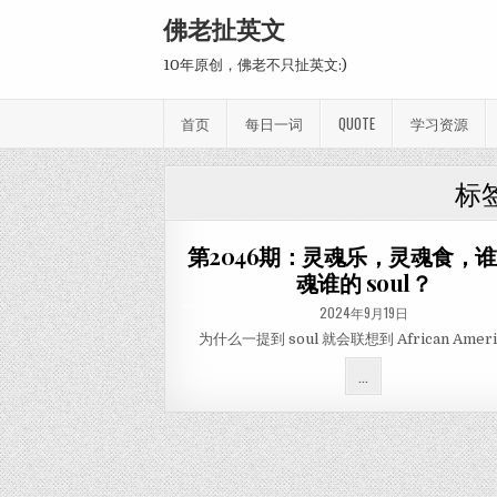
Skip to content
佛老扯英文
10年原创，佛老不只扯英文:)
首页
每日一词
QUOTE
学习资源
标
第2046期：灵魂乐，灵魂食，
魂谁的 soul？
PUBLISHED DATE:
2024年9月19日
为什么一提到 soul 就会联想到 African Ameri
第2046期：灵魂乐
...